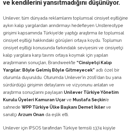
ve kendilerini yansıtmadığını düşünüyor.
Unilever, tüm dünyada reklamlarını toplumsal cinsiyet eşitliğine
aykırı kalıp yargılardan arındırmayı hedefleyen Unstereotype
girişimi kapsamında Türkiye’de yaptığı araştırma ile toplumsal
cinsiyet eşitliği hakkındaki görüşleri ortaya koydu. Toplumun
cinsiyet eşitliği konusunda farkındalık seviyesini ve cinsiyetçi
kalıp yargılara karşı tavrını ortaya koymak için yapılan
araştırmanın sonuçları, Brandweek’te
“Cinsiyetçi Kalıp
Yargılar: Böyle Gelmiş Böyle Gitmeyecek”
adlı özel bir
oturumla duyuruldu. Oturumda Unilever’in 2016’dan bu yana
sürdürdüğü girişimin detaylarını ve vizyonunu anlatan ve
araştırma sonuçlarını paylaşan
Unilever Türkiye Yönetim
Kurulu Üyeleri Kamuran Uçar
ve
Mustafa Seçkin
’e
sahnede
WPP Türkiye Ülke Başkanı Demet İkiler
ve
sanatçı
Arzum Onan
da eşlik etti.
Unilever için IPSOS tarafından Türkiye temsili 1374 kişiyle