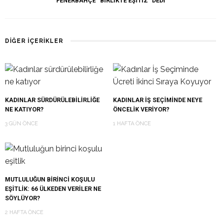
FENERBAHÇE “BİRLİKTE EŞİTİZ” DEDİ
DIĞER İÇERIKLER
KADINLAR SÜRDÜRÜLEBILIRLIĞE
KADINLAR IŞ SEÇIMINDE NEYE
NE KATIYOR?
ÖNCELIK VERIYOR?
3 GÜN ÖNCE
1 HAFTA ÖNCE
MUTLULUĞUN BIRINCI KOŞULU
EŞITLIK: 66 ÜLKEDEN VERILER NE
SÖYLÜYOR?
2 HAFTA ÖNCE