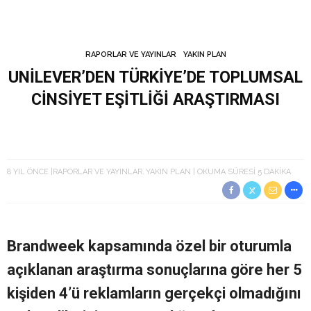
RAPORLAR VE YAYINLAR
YAKIN PLAN
UNİLEVER’DEN TÜRKİYE’DE TOPLUMSAL
CİNSİYET EŞİTLİĞİ ARAŞTIRMASI
8 YIL ÖNCE
RAPORLAR VE YAYINLAR
YAKIN PLAN
OKUMA SÜRESI 5 DAKIKA
Brandweek kapsamında özel bir oturumla
açıklanan araştırma sonuçlarına göre her 5
kişiden 4’ü reklamların gerçekçi olmadığını