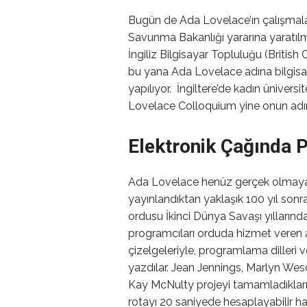
Bugün de Ada Lovelace’ın çalışmaları
Savunma Bakanlığı yararına yaratılmı
İngiliz Bilgisayar Topluluğu (Britis
bu yana Ada Lovelace adına bilgisay
yapılıyor. İngiltere’de kadın ünivers
Lovelace Colloquium yine onun adını
Elektronik Çağında 
Ada Lovelace henüz gerçek olmayan
yayınlandıktan yaklaşık 100 yıl sonr
ordusu İkinci Dünya Savaşı yıllarında E
programcıları orduda hizmet veren a
çizelgeleriyle, programlama dilleri 
yazdılar. Jean Jennings, Marlyn Wes
Kay McNulty projeyi tamamladıkla
rotayı 20 saniyede hesaplayabilir hal