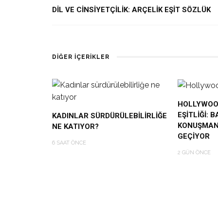
DİL VE CİNSİYETÇİLİK: ARÇELİK EŞİT SÖZLÜK
DIĞER İÇERIKLER
HOLLYWOOD
EŞITLIĞI: 
KADINLAR SÜRDÜRÜLEBILIRLIĞE
KONUŞMAN
NE KATIYOR?
GEÇIYOR
6 SAAT ÖNCE
2 GÜN ÖNCE