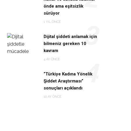
önde ama eşitsizlik
sürüyor
1 YIL ÖNCE
3
Dijital şiddeti anlamak için
bilmeniz gereken 10
kavram
4 AY ÖNCE
4
“Türkiye Kadına Yönelik
Şiddet Araştırması”
sonuçları açıklandı
10 AY ÖNCE