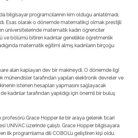
nda bilgisayar programcılarının kim olduğu anlatılmadı,
madı. Esas olarak o dönemde matematikçi olmak prestijli
arın üniversitelerinde matematik kadın öğrenciler
ü ve bölümü bitiren kadınlar genellikle öğretmenlik
adığında matematik eğitimi almış kadınların birçoğu
kare alan kaplayan dev bir makineydi. O dönemde ilgi
kek mühendisler tarafından yapılan elektronik devreler ve
kinenin istenen hesapları yapmasını sağlayacak
de kadınlar tarafından yapıldığı için önemli bir buluş
 profesörü Grace Hopper ile bir araya gelerek ticari
esi UNIVAC üzerinde çalıştı. Grace Hopper bilgisayara
en ilk programlama dili COBOL’u geliştiren kişi oldu.