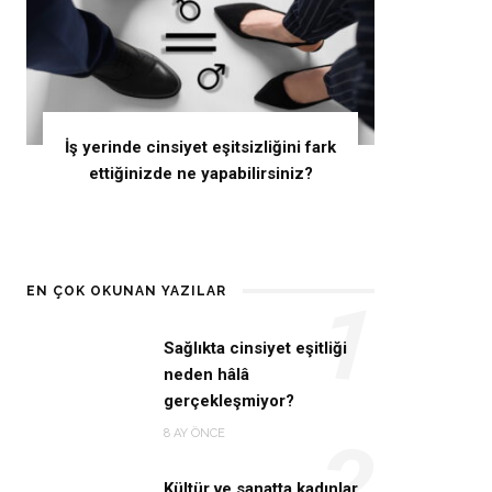
İş yerinde cinsiyet eşitsizliğini fark
ettiğinizde ne yapabilirsiniz?
EN ÇOK OKUNAN YAZILAR
1
Sağlıkta cinsiyet eşitliği
neden hâlâ
gerçekleşmiyor?
8 AY ÖNCE
2
Kültür ve sanatta kadınlar