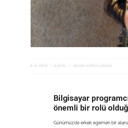
8 YIL ÖNCE
GÜNCEL
OKUMA SÜRESI 5 DAKIKA
Bilgisayar programcı
önemli bir rolü oldu
Günümüzde erkek egemen bir alana d