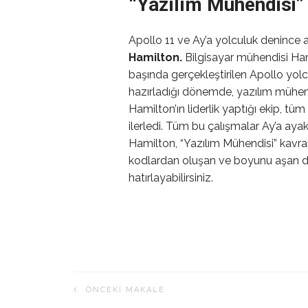
“Yazılım Mühendisi”
Apollo 11 ve Ay’a yolculuk denince 
Hamilton.
Bilgisayar mühendisi Hami
başında gerçekleştirilen Apollo yolcu
hazırladığı dönemde, yazılım mühendi
Hamilton’ın liderlik yaptığı ekip, 
ilerledi. Tüm bu çalışmalar Ay’a ayak
Hamilton, “Yazılım Mühendisi” kavramı
kodlardan oluşan ve boyunu aşan do
hatırlayabilirsiniz.
ÖNCEKI MAKALE