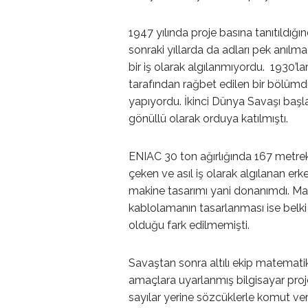
1947 yılında proje basına tanıtıldığı
sonraki yıllarda da adları pek anıl
bir iş olarak algılanmıyordu. 1930’l
tarafından rağbet edilen bir bölümd
yapıyordu. İkinci Dünya Savaşı başl
gönüllü olarak orduya katılmıştı.
ENIAC 30 ton ağırlığında 167 metre
çeken ve asıl iş olarak algılanan er
makine tasarımı yani donanımdı. Ma
kablolamanın tasarlanması ise belki 
olduğu fark edilmemişti.
Savaştan sonra altılı ekip matematik
amaçlara uyarlanmış bilgisayar proj
sayılar yerine sözcüklerle komut ver