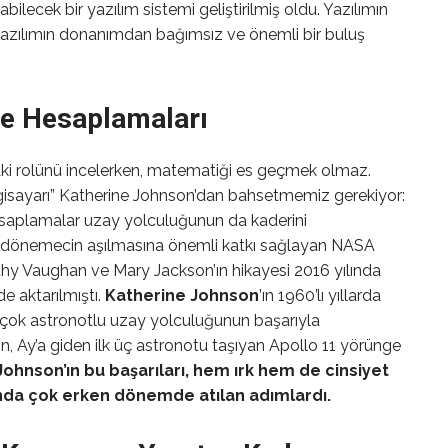
ilecek bir yazılım sistemi geliştirilmiş oldu. Yazılımın
yazılımın donanımdan bağımsız ve önemli bir buluş
ge Hesaplamaları
ndaki rolünü incelerken, matematiği es geçmek olmaz.
lgisayarı” Katherine Johnson’dan bahsetmemiz gerekiyor:
 hesaplamalar uzay yolculuğunun da kaderini
bir dönemecin aşılmasına önemli katkı sağlayan NASA
thy Vaughan ve Mary Jackson’ın hikayesi 2016 yılında
e aktarılmıştı.
Katherine Johnson
’ın 1960’lı yıllarda
 çok astronotlu uzay yolculuğunun başarıyla
 Ay’a giden ilk üç astronotu taşıyan Apollo 11 yörünge
Johnson’ın bu başarıları, hem ırk hem de cinsiyet
unda çok erken dönemde atılan adımlardı.