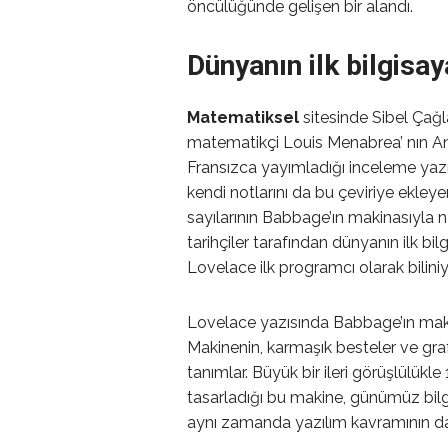
öncülüğünde gelişen bir alandı.
Dünyanın ilk bilgis
Matematiksel
sitesinde Sibel Çağl
matematikçi Louis Menabrea’ nın An
Fransızca yayımladığı inceleme yazısın
kendi notlarını da bu çeviriye ekleye
sayılarının Babbage’ın makinasıyla na
tarihçiler tarafından dünyanın ilk bi
Lovelace ilk programcı olarak biliniy
Lovelace yazısında Babbage’ın maki
Makinenin, karmaşık besteler ve graf
tanımlar. Büyük bir ileri görüşlülükl
tasarladığı bu makine, günümüz bilgi
aynı zamanda yazılım kavramının da