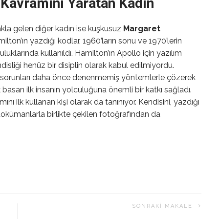
 Kavramını Yaratan Kadın
akla gelen diğer kadın ise kuşkusuz
Margaret
lton’ın yazdığı kodlar, 1960’ların sonu ve 1970’lerin
luklarında kullanıldı. Hamilton’ın Apollo için yazılım
sliği henüz bir disiplin olarak kabul edilmiyordu.
tüm sorunları daha önce denenmemiş yöntemlerle çözerek
 basan ilk insanın yolculuğuna önemli bir katkı sağladı.
nı ilk kullanan kişi olarak da tanınıyor. Kendisini, yazdığı
kümanlarla birlikte çekilen fotoğrafından da
SONRAKI MAKALE