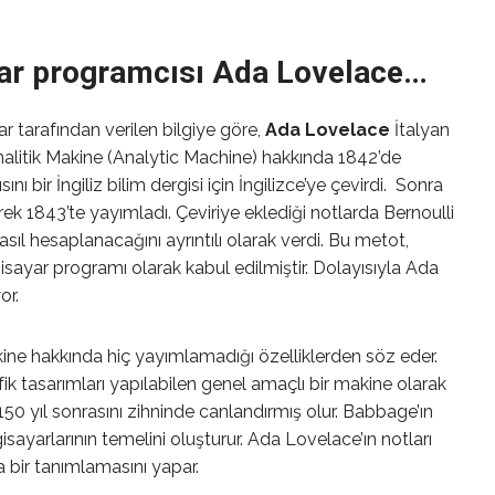
ayar programcısı Ada Lovelace…
ar tarafından verilen bilgiye göre,
Ada Lovelace
İtalyan
alitik Makine (Analytic Machine) hakkında 1842’de
ı bir İngiliz bilim dergisi için İngilizce’ye çevirdi. Sonra
rek 1843’te yayımladı. Çeviriye eklediği notlarda Bernoulli
sıl hesaplanacağını ayrıntılı olarak verdi. Bu metot,
lgisayar programı olarak kabul edilmiştir. Dolayısıyla Ada
or.
ne hakkında hiç yayımlamadığı özelliklerden söz eder.
ik tasarımları yapılabilen genel amaçlı bir makine olarak
e 150 yıl sonrasını zihninde canlandırmış olur. Babbage’ın
sayarlarının temelini oluşturur. Ada Lovelace’ın notları
 bir tanımlamasını yapar.