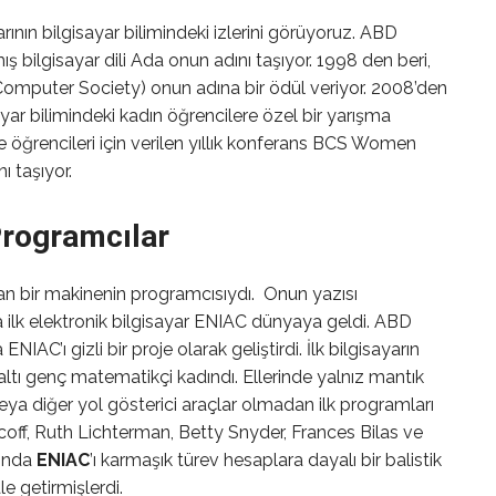
nın bilgisayar bilimindeki izlerini görüyoruz. ABD
ş bilgisayar dili Ada onun adını taşıyor. 1998 den beri,
h Computer Society) onun adına bir ödül veriyor. 2008’den
ar bilimindeki kadın öğrencilere özel bir yarışma
ite öğrencileri için verilen yıllık konferans BCS Women
 taşıyor.
Programcılar
 bir makinenin programcısıydı. Onun yazısı
a ilk elektronik bilgisayar ENIAC dünyaya geldi. ABD
NIAC’ı gizli bir proje olarak geliştirdi. İlk bilgisayarın
ltı genç matematikçi kadındı. Ellerinde yalnız mantık
veya diğer yol gösterici araçlar olmadan ilk programları
coff, Ruth Lichterman, Betty Snyder, Frances Bilas ve
rında
ENIAC
’ı karmaşık türev hesaplara dayalı bir balistik
e getirmişlerdi.