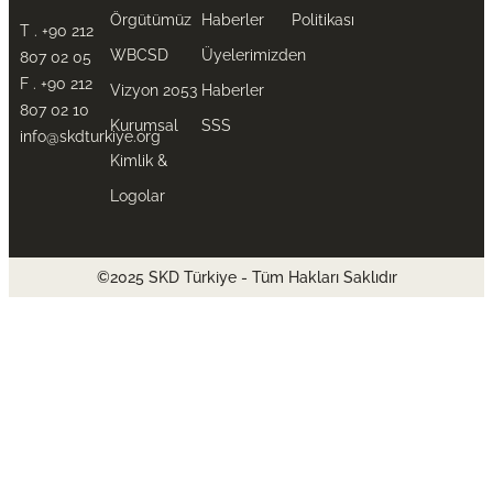
Örgütümüz
Haberler
Politikası
T . +90 212
WBCSD
Üyelerimizden
807 02 05
F . +90 212
Vizyon 2053
Haberler
807 02 10
Kurumsal
SSS
info@skdturkiye.org
Kimlik &
Logolar
©2025 SKD Türkiye - Tüm Hakları Saklıdır