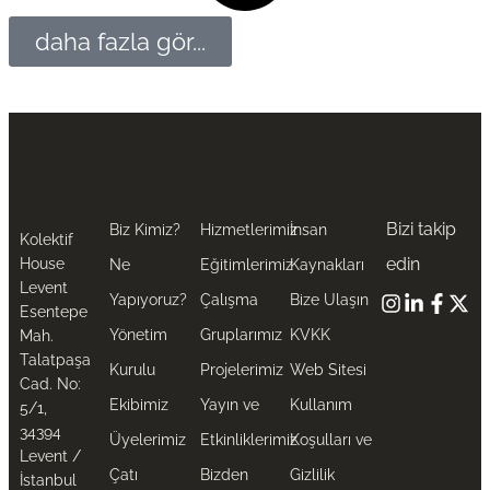
daha fazla gör...
Bizi takip
Biz Kimiz?
Hizmetlerimiz
İnsan
Kolektif
edin
House
Ne
Eğitimlerimiz
Kaynakları
Levent
Yapıyoruz?
Çalışma
Bize Ulaşın
Esentepe
Yönetim
Gruplarımız
KVKK
Mah.
Talatpaşa
Kurulu
Projelerimiz
Web Sitesi
Cad. No:
Ekibimiz
Yayın ve
Kullanım
5/1,
34394
Üyelerimiz
Etkinliklerimiz
Koşulları ve
Levent /
Çatı
Bizden
Gizlilik
İstanbul