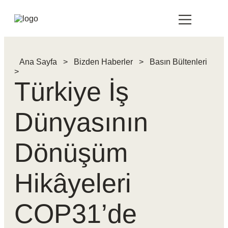
Ana Sayfa
>
Bizden Haberler
>
Basın Bültenleri
>
Türkiye İş
Dünyasının
Dönüşüm
Hikâyeleri
COP31’de