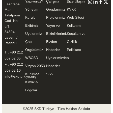
Yapıyoruz?
Çalışma
Bize Ulaşın
Esentepe
Yönetim
Gruplarımız
KVKK
Mah.
Talatpaşa
Kurulu
Projelerimiz
Web Sitesi
Cad. No:
Ekibimiz
Yayın ve
Kullanım
5/1,
34394
Üyelerimiz
Etkinliklerimiz
Koşulları ve
Levent /
Çatı
Bizden
Gizlilik
İstanbul
Örgütümüz
Haberler
Politikası
T . +90 212
WBCSD
Üyelerimizden
807 02 05
F . +90 212
Vizyon 2053
Haberler
807 02 10
Kurumsal
SSS
info@skdturkiye.org
Kimlik &
Logolar
©2025 SKD Türkiye - Tüm Hakları Saklıdır