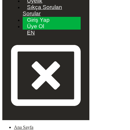
Üyelik
Sıkça Sorulan
Sorular
Giriş Yap
Üye Ol
EN
Ana Sayfa