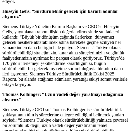
ediyor.
Hüseyin Gelis: “Sürdürülebilir gelecek için kararlı adımlar
atıyoruz”
Siemens Türkiye Yönetim Kurulu Başkanı ve CEO’su Hüseyin
Gelis, yayımlanan rapora ilişkin değerlendirmesinde şu ifadeleri
kullandı: “Büyük bir dönüşüm çağında ilerlerken, dünyamızı
gelecek nesillere aktarabilmek adına harekete geçme aciliyeti her
zamankinden daha belirgin hale geliyor. Siemens Türkiye olarak
sürdürülebilirliği stratejimizin, karar alma süreçlerimizin ve günlük
faaliyetlerimizin ayrılmaz bir parçası olarak görüyoruz. Türkiye’de
170 yıldır ilerlemeyi şekillendirme kararlılığımızı, bugün
sürdürülebilir bir gelecek inşa etme sorumluluğuyla bir adım daha
ileri taşıyoruz. Siemens Türkiye Sürdürülebilirlik Etkisi 2025
Raporu, bu alanda attığımız adımların yarattığı etkiyi somut verilerle
ortaya koyuyor.”
Thomas Kolbinger: “Uzun vadeli değer yaratmayı odağımıza
alıyoruz”
Siemens Türkiye CFO’su Thomas Kolbinger ise sürdürülebilirlik
yaklaşımının tüm iş süreçlerine entegre edildiğini belirterek şunları
söyledi: “Siemens Türkiye olarak sürdürülebilirliği yalnızca çevresel
bir sorumluluk değil, uzun vadeli değer yaratmanın temel
unsurlarından biri olarak görüyoruz. Küresel sürdürülebilirlik