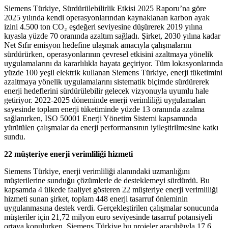
Siemens Türkiye, Sürdürülebilirlik Etkisi 2025 Raporu’na göre
2025 yılında kendi operasyonlarından kaynaklanan karbon ayak
izini 4.500 ton CO₂ eşdeğeri seviyesine düşürerek 2019 yılına
kıyasla yüzde 70 oranında azaltım sağladı. Şirket, 2030 yılına kadar
Net Sıfır emisyon hedefine ulaşmak amacıyla çalışmalarını
sürdürürken, operasyonlarının çevresel etkisini azaltmaya yönelik
uygulamalarını da kararlılıkla hayata geçiriyor. Tüm lokasyonlarında
yüzde 100 yeşil elektrik kullanan Siemens Türkiye, enerji tüketimini
azaltmaya yönelik uygulamalarını sistematik biçimde sürdürerek
enerji hedeflerini sürdürülebilir gelecek vizyonuyla uyumlu hale
getiriyor. 2022-2025 döneminde enerji verimliliği uygulamaları
sayesinde toplam enerji tüketiminde yüzde 13 oranında azalma
sağlanırken, ISO 50001 Enerji Yönetim Sistemi kapsamında
yürütülen çalışmalar da enerji performansının iyileştirilmesine katkı
sundu.
22 müşteriye enerji verimliliği hizmeti
Siemens Türkiye, enerji verimliliği alanındaki uzmanlığını
müşterilerine sunduğu çözümlerle de desteklemeyi sürdürdü. Bu
kapsamda 4 ülkede faaliyet gösteren 22 müşteriye enerji verimliliği
hizmeti sunan şirket, toplam 448 enerji tasarruf önleminin
uygulanmasına destek verdi. Gerçekleştirilen çalışmalar sonucunda
müşteriler için 21,72 milyon euro seviyesinde tasarruf potansiyeli
ortaya konulurken, Siemens Türkiye bu projeler aracılığıyla 17,6