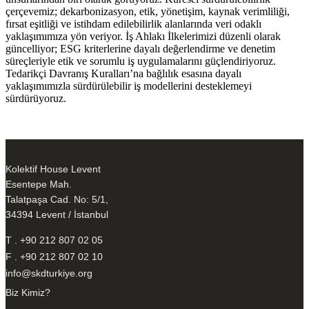
çerçevemiz; dekarbonizasyon, etik, yönetişim, kaynak verimliliği,
fırsat eşitliği ve istihdam edilebilirlik alanlarında veri odaklı
yaklaşımımıza yön veriyor. İş Ahlakı İlkelerimizi düzenli olarak
güncelliyor; ESG kriterlerine dayalı değerlendirme ve denetim
süreçleriyle etik ve sorumlu iş uygulamalarını güçlendiriyoruz.
Tedarikçi Davranış Kuralları’na bağlılık esasına dayalı
yaklaşımımızla sürdürülebilir iş modellerini desteklemeyi
sürdürüyoruz.
Kolektif House Levent
Esentepe Mah.
Talatpaşa Cad. No: 5/1,
34394 Levent / İstanbul
T . +90 212 807 02 05
F . +90 212 807 02 10
info@skdturkiye.org
Biz Kimiz?