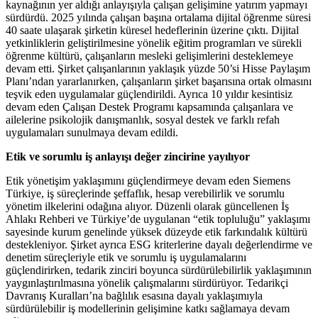
kaynağının yer aldığı anlayışıyla çalışan gelişimine yatırım yapmayı
sürdürdü. 2025 yılında çalışan başına ortalama dijital öğrenme süresi
40 saate ulaşarak şirketin küresel hedeflerinin üzerine çıktı. Dijital
yetkinliklerin geliştirilmesine yönelik eğitim programları ve sürekli
öğrenme kültürü, çalışanların mesleki gelişimlerini desteklemeye
devam etti. Şirket çalışanlarının yaklaşık yüzde 50’si Hisse Paylaşım
Planı’ndan yararlanırken, çalışanların şirket başarısına ortak olmasını
teşvik eden uygulamalar güçlendirildi. Ayrıca 10 yıldır kesintisiz
devam eden Çalışan Destek Programı kapsamında çalışanlara ve
ailelerine psikolojik danışmanlık, sosyal destek ve farklı refah
uygulamaları sunulmaya devam edildi.
Etik ve sorumlu iş anlayışı değer zincirine yayılıyor
Etik yönetişim yaklaşımını güçlendirmeye devam eden Siemens
Türkiye, iş süreçlerinde şeffaflık, hesap verebilirlik ve sorumlu
yönetim ilkelerini odağına alıyor. Düzenli olarak güncellenen İş
Ahlakı Rehberi ve Türkiye’de uygulanan “etik topluluğu” yaklaşımı
sayesinde kurum genelinde yüksek düzeyde etik farkındalık kültürü
destekleniyor. Şirket ayrıca ESG kriterlerine dayalı değerlendirme ve
denetim süreçleriyle etik ve sorumlu iş uygulamalarını
güçlendirirken, tedarik zinciri boyunca sürdürülebilirlik yaklaşımının
yaygınlaştırılmasına yönelik çalışmalarını sürdürüyor. Tedarikçi
Davranış Kuralları’na bağlılık esasına dayalı yaklaşımıyla
sürdürülebilir iş modellerinin gelişimine katkı sağlamaya devam