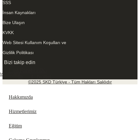
SSS
İnsan Kaynakları
Bize Ulaşın
KVKK
Web Sitesi Kullanım Koşulları ve
Gizlilik Politikası
Bizi takip edin
Linkedin-
Facebook-
X-
nstagram
in
f
twitter
©2025 SKD Türkiye - Tüm Hakları Saklıdır
Hakkımızda
Hizmetlerimiz
Eğitim