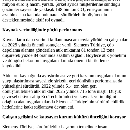
milyon euro iş hacmi yarattı. Şirket ayrıca müşterilerine sunduğu
çözümler sayesinde yaklaşık 148 bin ton CO₂ emisyonunun
azaltılmasına katkıda bulunarak sürdürülebilir büyümenin
desteklenmesinde aktif rol oynadı.
Kaynak verimliliğinde güçlü performans
Kaynakların daha verimli kullanılması amacıyla yürütülen çalışmalar
da 2025 yılında önemli sonuçlar verdi. Siemens Türkiye, çöp
depolama alanına gönderilen atık miktarını 81 tondan 13 tona
düşürerek yüzde 84 oranında azaltım sağladı. Böylece atık yönetimi
ve döngüsel ekonomi uygulamalarında önemli bir ilerleme
kaydedildi.
Atıkların kaynağında ayrıştırılması ve geri kazanım uygulamalarının
yaygınlaştırılması sayesinde şirketin geri dönüşüm performansı da
yükselişini sürdürdü. 2022 yılında 514 ton olan geri
dönüştürülebilen atık miktarı 2025 yılında 715 tona ulaştı. Düşük
çevresel etkiye sahip EcoTech ürünleri ve kaynak verimliliğini
odağına alan uygulamalar da Siemens Türkiye’nin sürdürülebilirlik
hedeflerine katkı sağlamaya devam etti.
Çalışan gelişimi ve kapsayıcı kurum kültürü önceliğini koruyor
Siemens Türkiye, sürdürülebilir başarının temelinde insan