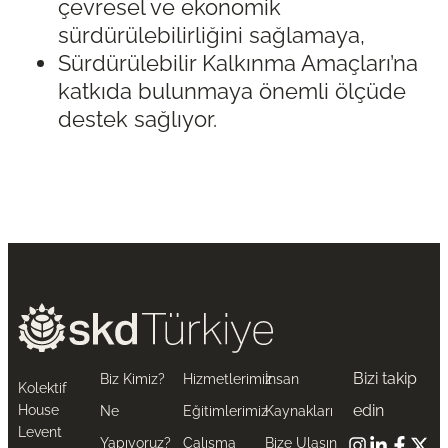
çevresel ve ekonomik
sürdürülebilirliğini sağlamaya,
Sürdürülebilir Kalkınma Amaçları’na
katkıda bulunmaya önemli ölçüde
destek sağlıyor.
Bizi takip
Biz Kimiz?
Hizmetlerimiz
İnsan
Kolektif
edin
House
Ne
Eğitimlerimiz
Kaynakları
Levent
Yapıyoruz?
Çalışma
Bize Ulaşın