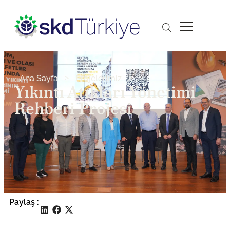
>
>
Ana Sayfa
Projelerimiz
Yıkıntı Atıkları Yönetimi
Rehberi Projesi
Paylaş :