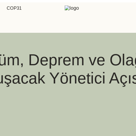
COP31
üm, Deprem ve Olağ
şacak Yönetici Açı