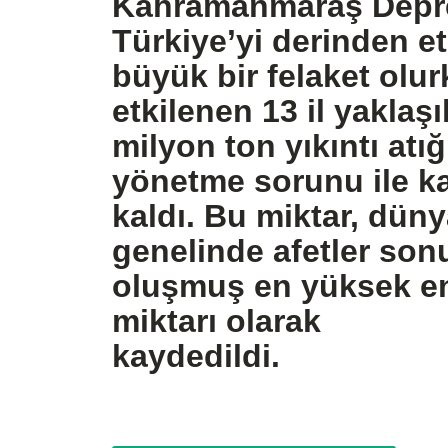
Kahramanmaraş Depre
Türkiye’yi derinden e
büyük bir felaket olur
etkilenen 13 il yaklaş
milyon ton yıkıntı atığ
yönetme sorunu ile ka
kaldı. Bu miktar, dün
genelinde afetler so
oluşmuş en yüksek e
miktarı olarak
kaydedildi.