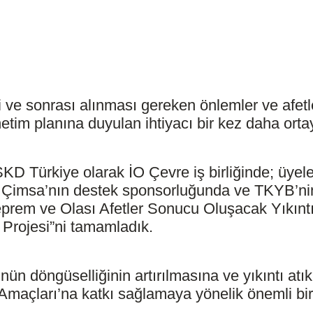
si ve sonrası alınması gereken önlemler ve afetl
önetim planına duyulan ihtiyacı bir kez daha ort
KD Türkiye olarak İO Çevre iş birliğinde; üyel
 Çimsa’nın destek sponsorluğunda ve TKYB’nin 
prem ve Olası Afetler Sonucu Oluşacak Yıkıntı 
Projesi”ni tamamladık.
ün döngüselliğinin artırılmasına ve yıkıntı atık
Amaçları’na katkı sağlamaya yönelik önemli bi