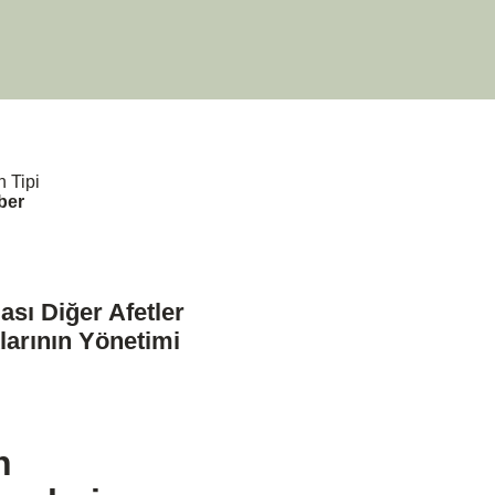
n Tipi
ber
sı Diğer Afetler
larının Yönetimi
n