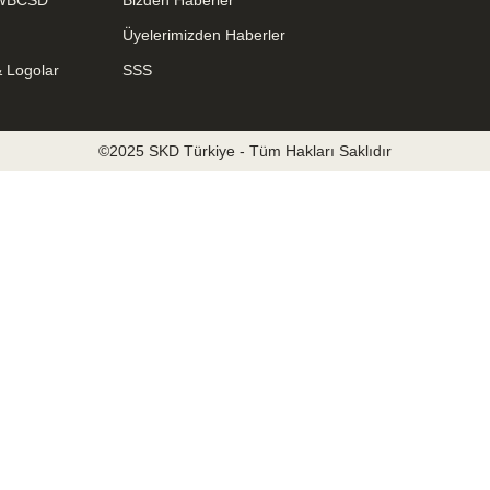
 WBCSD
Bizden Haberler
Üyelerimizden Haberler
& Logolar
SSS
©2025 SKD Türkiye - Tüm Hakları Saklıdır