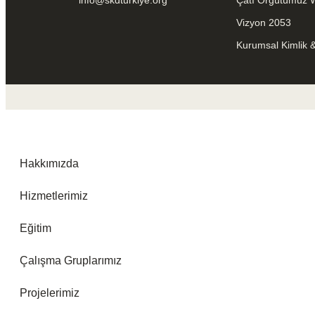
info@skdturkiye.org
Çatı Örgütümüz
Vizyon 2053
Kurumsal Kimlik 
Hakkımızda
Hizmetlerimiz
Eğitim
Çalışma Gruplarımız
Projelerimiz