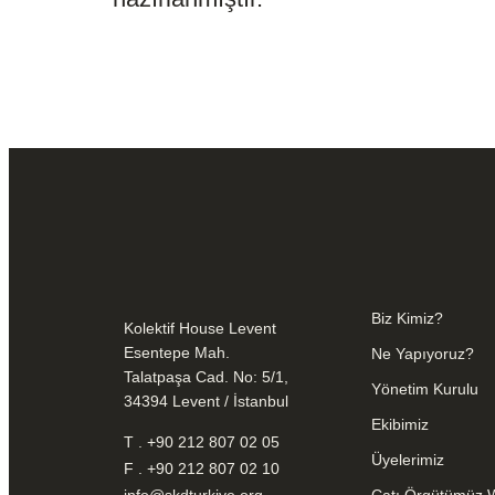
Biz Kimiz?
Kolektif House Levent
Esentepe Mah.
Ne Yapıyoruz?
Talatpaşa Cad. No: 5/1,
Yönetim Kurulu
34394 Levent / İstanbul
Ekibimiz
T . +90 212 807 02 05
Üyelerimiz
F . +90 212 807 02 10