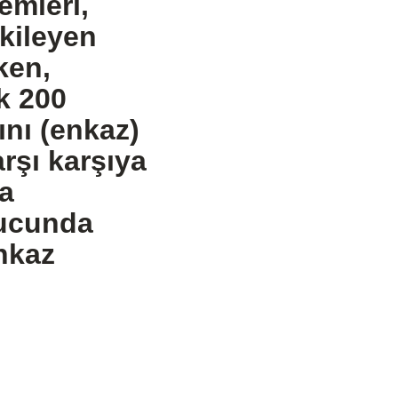
mleri,
tkileyen
ken,
ık 200
ını (enkaz)
rşı karşıya
ya
nucunda
nkaz