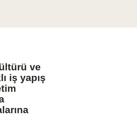
kültürü ve
lı iş yapış
etim
a
larına