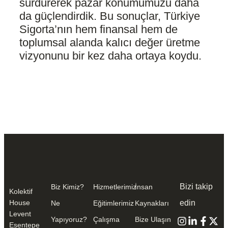
sürdürerek pazar konumumuzu daha
da güçlendirdik. Bu sonuçlar, Türkiye
Sigorta’nın hem finansal hem de
toplumsal alanda kalıcı değer üretme
vizyonunu bir kez daha ortaya koydu.
Bizi takip
Biz Kimiz?
Hizmetlerimiz
İnsan
Kolektif
House
edin
Ne
Eğitimlerimiz
Kaynakları
Levent
Yapıyoruz?
Çalışma
Bize Ulaşın
Esentepe